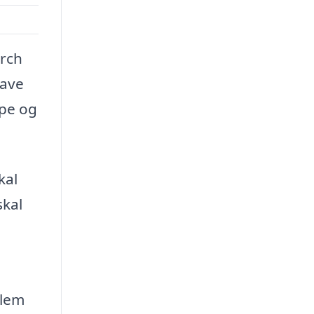
arch
have
ype og
kal
skal
llem