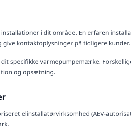
stallationer i dit område. En erfaren install
og give kontaktoplysninger på tidligere kunder.
d dit specifikke varmepumpemærke. Forskellig
llation og opsætning.
er
oriseret elinstallatørvirksomhed (AEV-autorisat
ark.