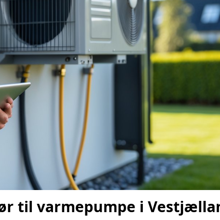
atør til varmepumpe i Vestjæll