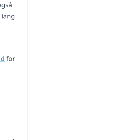
også
 lang
nd
for