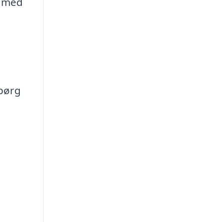
g med
Spørg