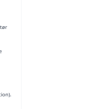
atør
e
ion).